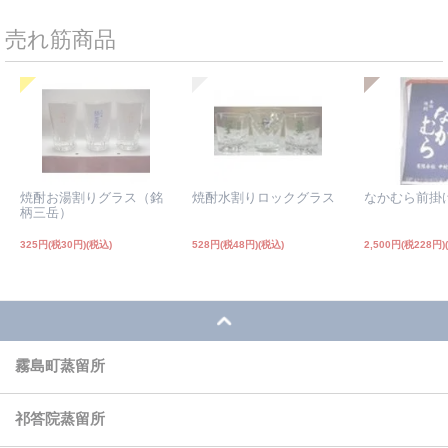
売れ筋商品
焼酎お湯割りグラス（銘
焼酎水割りロックグラス
なかむら前掛
柄三岳）
325円(税30円)
528円(税48円)
2,500円(税228円)
霧島町蒸留所
祁答院蒸留所