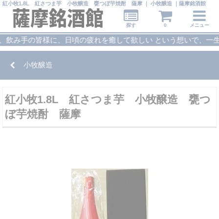
紅小牧1.8L 紅さつま芋 小牧醸造 甕つぼ芋焼酎 薩摩 ｜ 小牧醸造 ｜薩摩銘酒館
探す
0
メニュー
手の皆様に、日頃の疲れを癒して欲しい という想いで、一生懸命
小牧醸造
紅小牧1.8L 紅さつま芋 小牧醸造 甕つ
ぼ芋焼酎 薩摩