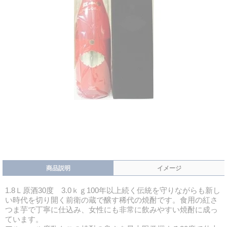
商品説明
イメージ
1.8Ｌ原酒30度 3.0ｋｇ100年以上続く伝統を守りながらも新し
い時代を切り開く前衛の蔵で醸す稀代の焼酎です。食用の紅さ
つま芋で丁寧に仕込み、女性にも非常に飲みやすい焼酎に成っ
ています。