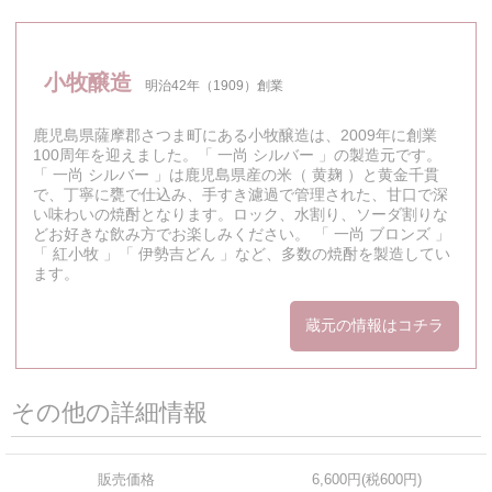
小牧醸造
明治42年（1909）創業
鹿児島県薩摩郡さつま町にある小牧醸造は、2009年に創業
100周年を迎えました。「 一尚 シルバー 」の製造元です。
「 一尚 シルバー 」は鹿児島県産の米（ 黄麹 ）と黄金千貫
で、丁寧に甕で仕込み、手すき濾過で管理された、甘口で深
い味わいの焼酎となります。ロック、水割り、ソーダ割りな
どお好きな飲み方でお楽しみください。 「 一尚 ブロンズ 」
「 紅小牧 」「 伊勢吉どん 」など、多数の焼酎を製造してい
ます。
蔵元の情報はコチラ
その他の詳細情報
販売価格
6,600円(税600円)