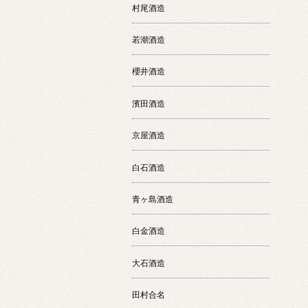
村尾酒造
若潮酒造
櫻井酒造
濱田酒造
京屋酒造
白石酒造
青ヶ島酒造
白金酒造
大石酒造
田村合名