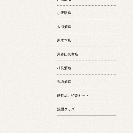
小正醸造
大海酒造
黒木本店
尾鈴山蒸留所
相良酒造
丸西酒造
贈答品、特別セット
焼酎グッズ