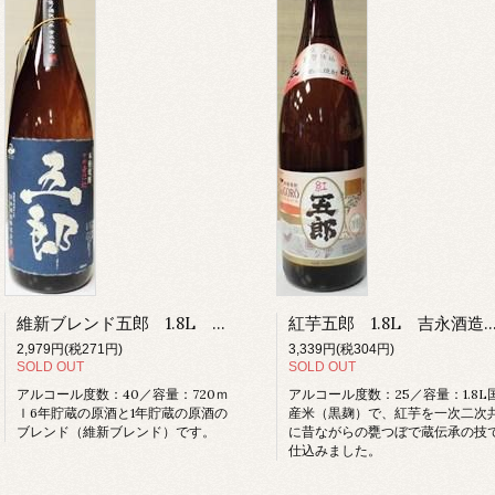
維新ブレンド五郎 1.8L 吉永酒造 甕つぼ焼酎 芋焼酎 甑島 薩摩
紅芋五郎 1.8L 吉永酒造 甕つぼ焼酎 芋焼酎 
2,979円(税271円)
3,339円(税304円)
SOLD OUT
SOLD OUT
アルコール度数：40／容量：720ｍ
アルコール度数：25／容量：1.8L
ｌ6年貯蔵の原酒と1年貯蔵の原酒の
産米（黒麹）で、紅芋を一次二次
ブレンド（維新ブレンド）です。
に昔ながらの甕つぼで蔵伝承の技
仕込みました。