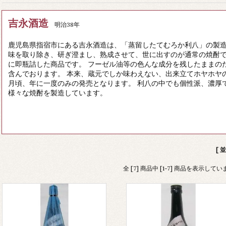
吉永酒造
明治38年
鹿児島県指宿市にある吉永酒造は、「蒸留したてむろか利八」の製造
味を取り除き、研ぎ澄まし、熟成させて、世に出すのが通常の焼酎
に即瓶詰した商品です。 フーゼル油等の色んな成分を残したままの
含んでおります。 本来、蔵元でしか味わえない、出来立てホヤホヤの
月頃、年に一度のみの発売となります。 利八の中でも個性派、濃厚
様々な焼酎を製造しています。
[ 
全 [7] 商品中 [1-7] 商品を表示してい