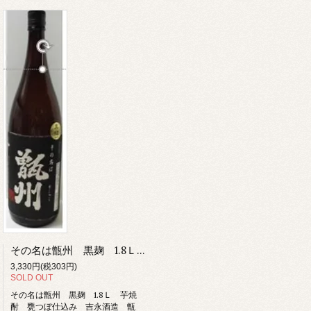
その名は甑州 黒麹 1.8Ｌ 芋焼酎 甕つぼ仕込み 吉永酒造 甑島 薩摩
3,330円(税303円)
SOLD OUT
その名は甑州 黒麹 1.8Ｌ 芋焼
酎 甕つぼ仕込み 吉永酒造 甑