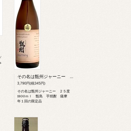
ド
み
その名は甑州ジャーニー ２５度 1800ｍｌ 甑島 芋焼酎 薩摩 年１回の限定品
3,790円(税345円)
その名は甑州ジャーニー ２５度
1800ｍｌ 甑島 芋焼酎 薩摩
年１回の限定品