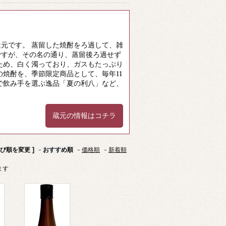
元です。 蒸留した焼酎をろ過して、雑
ですが、その名の通り、蒸留後ろ過せず
ため、白く濁っており、ガスもたっぷり
焼酎を、季節限定商品として、毎年11
で飲み手を選ぶ逸品「夏の利八」など、
蔵元の情報はコチラ
並び順を変更 ]
-
おすすめ順
-
価格順
-
新着順
ます