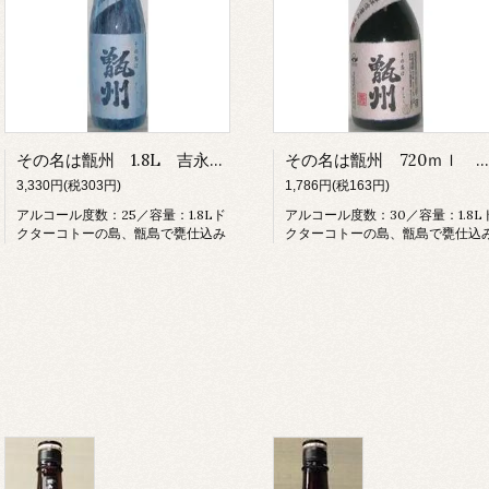
その名は甑州 1.8L 吉永酒造 甕つぼ焼酎 芋焼酎 甑島 薩摩
その名は甑州 720ｍｌ 吉永酒造 甕つぼ焼酎 芋焼酎 甑島 薩摩
3,330円(税303円)
1,786円(税163円)
アルコール度数：25／容量：1.8Lド
アルコール度数：30／容量：1.8L
クターコトーの島、甑島で甕仕込み
クターコトーの島、甑島で甕仕込