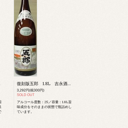
甑島 薩摩
復刻版五郎 1.8L 吉永酒造 甕つぼ焼酎 芋焼酎 甑島 薩摩
3,292円(税300円)
SOLD OUT
国
アルコール度数：25／容量：1.8L旨
共
味成分をそのままの状態で瓶詰めし
で
ています。