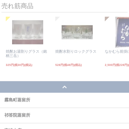
売れ筋商品
焼酎お湯割りグラス（銘
焼酎水割りロックグラス
なかむら前掛
柄三岳）
325円(税30円)
528円(税48円)
2,500円(税228円)
霧島町蒸留所
祁答院蒸留所