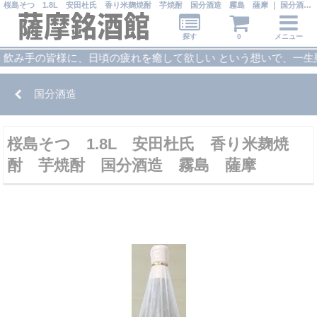
桜島そつ 1.8L 安田杜氏 香り米麹焼酎 芋焼酎 国分酒造 霧島 薩摩 ｜ 国分酒造 ｜薩摩銘酒館
探す
0
メニュー
の皆様に、日頃の疲れを癒して欲しい という想いで、一生懸命、
国分酒造
桜島そつ 1.8L 安田杜氏 香り米麹焼
酎 芋焼酎 国分酒造 霧島 薩摩