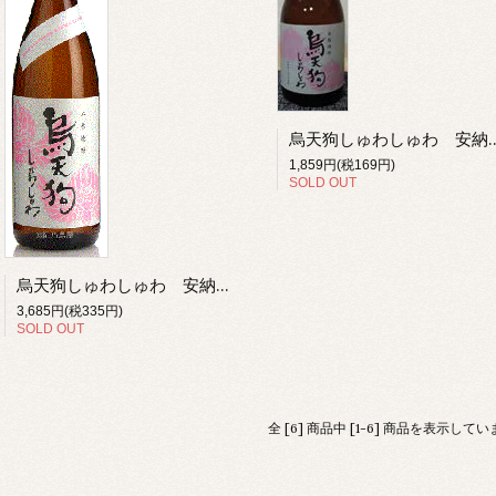
烏天狗しゅわしゅわ 安納芋 720ｍｌ 芋
1,859円(税169円)
SOLD OUT
烏天狗しゅわしゅわ 安納芋 1.8L 芋焼酎 さつま無双 薩摩 鹿児島
3,685円(税335円)
SOLD OUT
全 [6] 商品中 [1-6] 商品を表示して