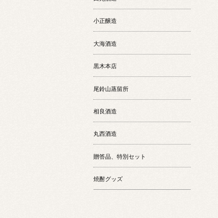
小正醸造
大海酒造
黒木本店
尾鈴山蒸留所
相良酒造
丸西酒造
贈答品、特別セット
焼酎グッズ