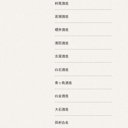
村尾酒造
若潮酒造
櫻井酒造
濱田酒造
京屋酒造
白石酒造
青ヶ島酒造
白金酒造
大石酒造
田村合名