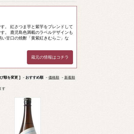
す。 紅さつま芋と紫芋をブレンドして
す。 鹿児島色満載のラベルデザインも
易い甘口の焼酎「黄紫紅きむらご」な
蔵元の情報はコチラ
並び順を変更 ]
-
おすすめ順
-
価格順
-
新着順
います