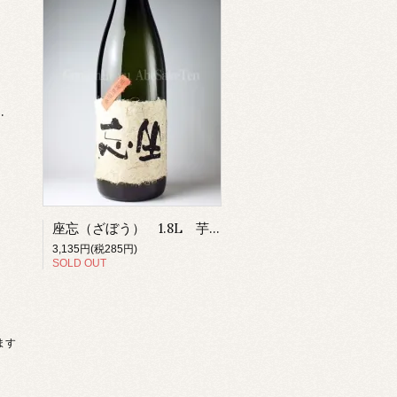
焼酎 さつま無双 薩摩 鹿児島
座忘（ざぼう） 1.8L 芋焼酎 さつま無双 薩摩 鹿児島
3,135円(税285円)
SOLD OUT
います