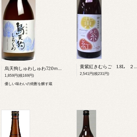
黄紫紅きむらご 1.8L ２５度 鹿児島 薩
烏天狗しゅわしゅわ720ｍｌ 芋焼酎 さつま無双 薩摩 鹿児島
2,541円(税231円)
1,859円(税169円)
優しい味わいの焼酎を醸す蔵