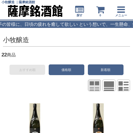
小牧醸造 ｜薩摩銘酒館
探す
0
メニュー
、日頃の疲れを癒して欲しい という想いで、一生懸命、焼酎を造っ
小牧醸造
22
商品
おすすめ順
価格順
新着順