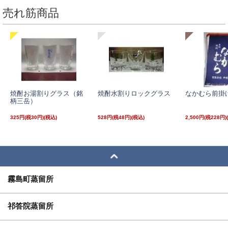
売れ筋商品
焼酎お湯割りグラス（銘
焼酎水割りロックグラス
なかむら前掛
柄三岳）
325円(税30円)
528円(税48円)
2,500円(税228円)
霧島町蒸留所
祁答院蒸留所