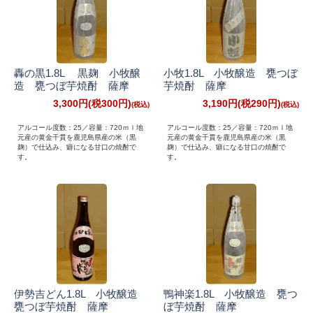
轟の黒1.8L 黒麹 小牧醸
小牧1.8L 小牧醸造 甕つぼ
造 甕つぼ芋焼酎 薩摩
芋焼酎 薩摩
3,300円(税300円)
3,190円(税290円)
アルコール度数：25／容量：720ｍｌ地
アルコール度数：25／容量：720ｍｌ地
元産の黄金千貫を鹿児島県産の米（黒
元産の黄金千貫を鹿児島県産の米（黒
麹）で仕込み、癖になる甘口の焼酎で
麹）で仕込み、癖になる甘口の焼酎で
す。
す。
伊勢吉どん1.8L 小牧醸造
鴨神楽1.8L 小牧醸造 甕つ
甕つぼ芋焼酎 薩摩
ぼ芋焼酎 薩摩