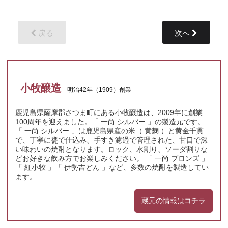
戻る
次へ
小牧醸造
明治42年（1909）創業
鹿児島県薩摩郡さつま町にある小牧醸造は、2009年に創業
100周年を迎えました。「 一尚 シルバー 」の製造元です。
「 一尚 シルバー 」は鹿児島県産の米（ 黄麹 ）と黄金千貫
で、丁寧に甕で仕込み、手すき濾過で管理された、甘口で深
い味わいの焼酎となります。ロック、水割り、ソーダ割りな
どお好きな飲み方でお楽しみください。 「 一尚 ブロンズ 」
「 紅小牧 」「 伊勢吉どん 」など、多数の焼酎を製造してい
ます。
蔵元の情報はコチラ