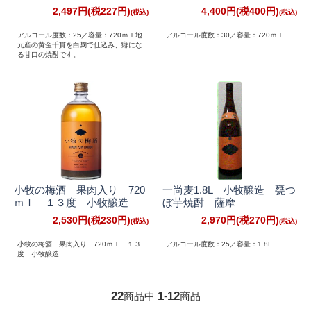
2,497円(税227円)
4,400円(税400円)
アルコール度数：25／容量：720ｍｌ地
アルコール度数：30／容量：720ｍｌ
元産の黄金千貫を白麹で仕込み、癖にな
る甘口の焼酎です。
小牧の梅酒 果肉入り 720
一尚麦1.8L 小牧醸造 甕つ
ｍｌ １３度 小牧醸造
ぼ芋焼酎 薩摩
2,530円(税230円)
2,970円(税270円)
小牧の梅酒 果肉入り 720ｍｌ １３
アルコール度数：25／容量：1.8L
度 小牧醸造
22
1
12
商品中
-
商品