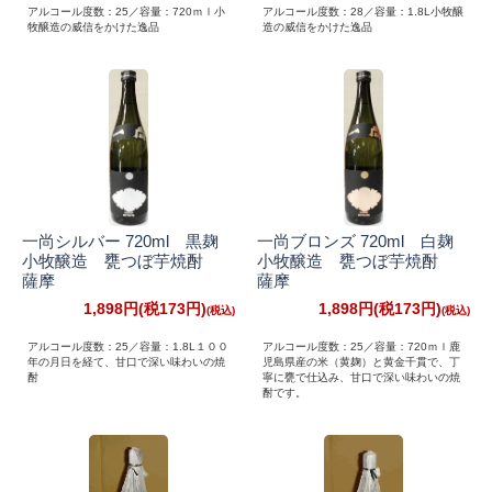
アルコール度数：25／容量：720ｍｌ小
アルコール度数：28／容量：1.8L小牧醸
牧醸造の威信をかけた逸品
造の威信をかけた逸品
一尚シルバー 720ml 黒麹
一尚ブロンズ 720ml 白麹
小牧醸造 甕つぼ芋焼酎
小牧醸造 甕つぼ芋焼酎
薩摩
薩摩
1,898円(税173円)
1,898円(税173円)
アルコール度数：25／容量：1.8L１００
アルコール度数：25／容量：720ｍｌ鹿
年の月日を経て、甘口で深い味わいの焼
児島県産の米（黄麹）と黄金千貫で、丁
酎
寧に甕で仕込み、甘口で深い味わいの焼
酎です。