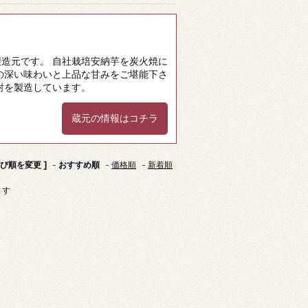
造元です。 自社栽培安納芋を炭火焼に
の深い味わいと上品な甘みをご堪能下さ
酎を製造しています。
蔵元の情報はコチラ
並び順を変更 ]
-
おすすめ順
-
価格順
-
新着順
ます