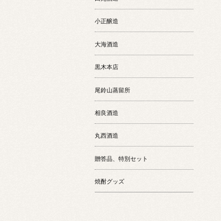
小正醸造
大海酒造
黒木本店
尾鈴山蒸留所
相良酒造
丸西酒造
贈答品、特別セット
焼酎グッズ