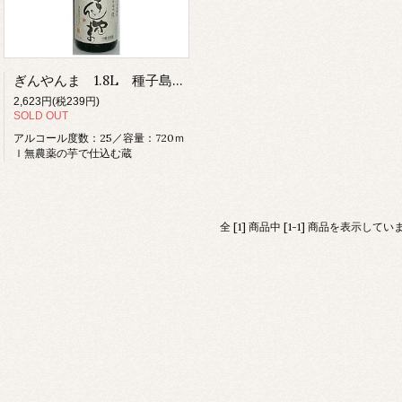
ぎんやんま 1.8L 種子島酒造 有機栽培焼酎 芋焼酎 種子島 薩摩
2,623円(税239円)
SOLD OUT
アルコール度数：25／容量：720ｍ
ｌ無農薬の芋で仕込む蔵
全 [1] 商品中 [1-1] 商品を表示してい