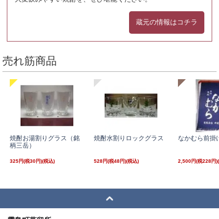
蔵元の情報はコチラ
売れ筋商品
焼酎お湯割りグラス（銘
焼酎水割りロックグラス
なかむら前掛
柄三岳）
325円(税30円)
528円(税48円)
2,500円(税228円)