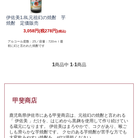
伊佐美1.8L元祖幻の焼酎 芋
焼酎 定価販売
3,058円(税278円)
アルコール度数：25／容量：720ｍｌ最
初に幻と言われた焼酎です
1
1
1
商品中
-
商品
甲斐商店
鹿児島県伊佐市にある甲斐商店は、元祖幻の焼酎と言われる
「 伊佐美 」だけを、はじめから黒麹を使用して作り続けてい
る蔵元になります。 伊佐美はまろやかで、コクがあり、喉ご
しも滑らかな芋焼酎です。 クセのある芋焼酎が苦手な方でも
大変飲みやすい焼酎を、ぜひ堪能ください。