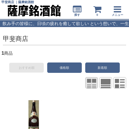
甲斐商店 ｜薩摩銘酒館
探す
0
メニュー
手の皆様に、日頃の疲れを癒して欲しい という想いで、一生懸命、
甲斐商店
1
商品
おすすめ順
価格順
新着順