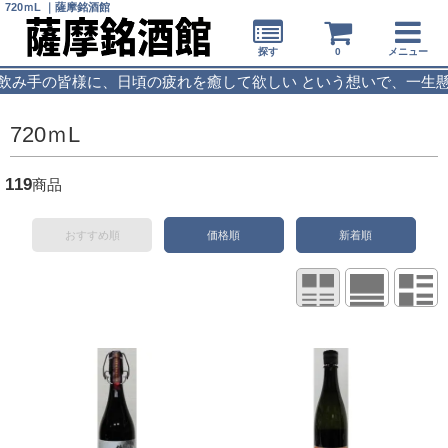
720ｍL ｜薩摩銘酒館
探す
0
メニュー
皆様に、日頃の疲れを癒して欲しい という想いで、一生懸命、焼
720ｍL
119
商品
おすすめ順
価格順
新着順