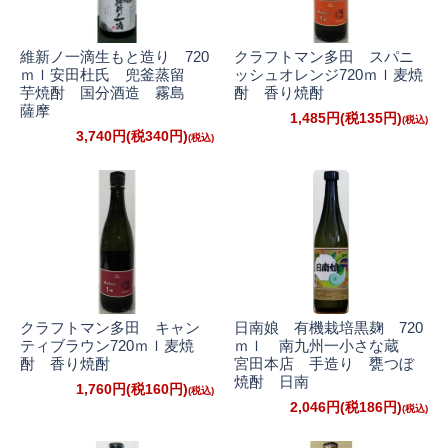
維新ノ一滴生もと造り 720
クラフトマン多田 スパニ
ｍｌ安田杜氏 兜釜蒸留
ッシュオレンジ720ｍｌ麦焼
芋焼酎 国分酒造 霧島
酎 香り焼酎
薩摩
1,485円(税135円)
3,740円(税340円)
クラフトマン多田 キャン
日南娘 有機栽培黒麹 720
ティブラウン720ｍｌ麦焼
ｍｌ 南九州一小さな蔵
酎 香り焼酎
宮田本店 手造り 甕つぼ
焼酎 日南
1,760円(税160円)
2,046円(税186円)