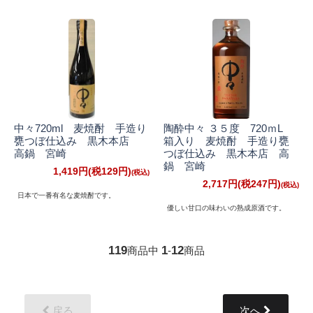
中々720ml 麦焼酎 手造り
陶酔中々 ３５度 720ｍL
甕つぼ仕込み 黒木本店
箱入り 麦焼酎 手造り甕
高鍋 宮崎
つぼ仕込み 黒木本店 高
鍋 宮崎
1,419円(税129円)
2,717円(税247円)
日本で一番有名な麦焼酎です。
優しい甘口の味わいの熟成原酒です。
119
1
12
商品中
-
商品
戻る
次へ