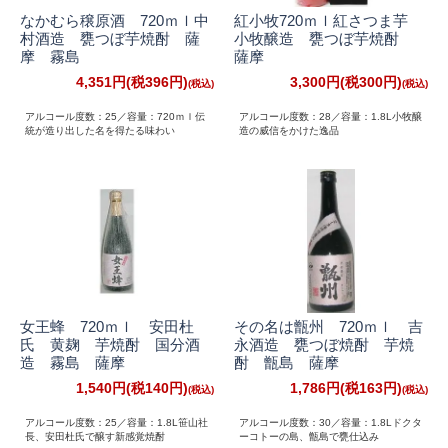
なかむら穣原酒 720ｍｌ中
紅小牧720ｍｌ紅さつま芋
村酒造 甕つぼ芋焼酎 薩
小牧醸造 甕つぼ芋焼酎
摩 霧島
薩摩
4,351円(税396円)
3,300円(税300円)
アルコール度数：25／容量：720ｍｌ伝
アルコール度数：28／容量：1.8L小牧醸
統が造り出した名を得たる味わい
造の威信をかけた逸品
女王蜂 720ｍｌ 安田杜
その名は甑州 720ｍｌ 吉
氏 黄麹 芋焼酎 国分酒
永酒造 甕つぼ焼酎 芋焼
造 霧島 薩摩
酎 甑島 薩摩
1,540円(税140円)
1,786円(税163円)
アルコール度数：25／容量：1.8L笹山社
アルコール度数：30／容量：1.8Lドクタ
長、安田杜氏で醸す新感覚焼酎
ーコトーの島、甑島で甕仕込み