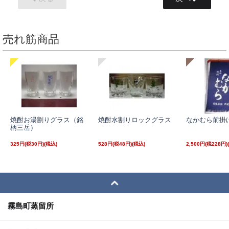
売れ筋商品
焼酎お湯割りグラス（銘
焼酎水割りロックグラス
なかむら前掛
柄三岳）
325円(税30円)
528円(税48円)
2,500円(税228円)
霧島町蒸留所