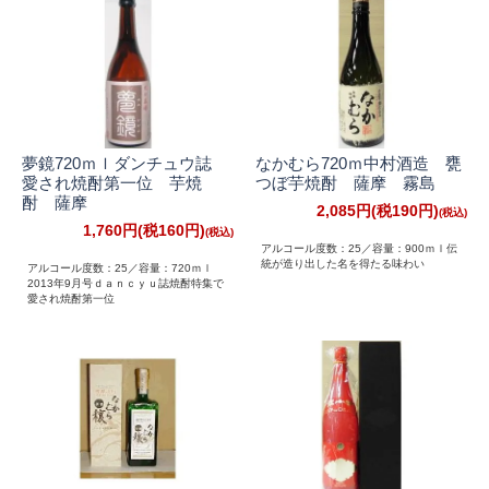
夢鏡720ｍｌダンチュウ誌
なかむら720ｍ中村酒造 甕
愛され焼酎第一位 芋焼
つぼ芋焼酎 薩摩 霧島
酎 薩摩
2,085円(税190円)
1,760円(税160円)
アルコール度数：25／容量：900ｍｌ伝
統が造り出した名を得たる味わい
アルコール度数：25／容量：720ｍｌ
2013年9月号ｄａｎｃｙｕ誌焼酎特集で
愛され焼酎第一位